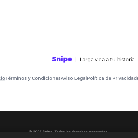
Snipe
|
Larga vida a tu historia.
cio
Términos y Condiciones
Aviso Legal
Política de Privacidad
© 2025 Snipe. Todos los derechos reservados.