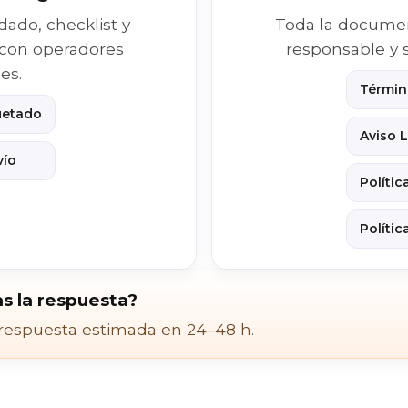
do, checklist y
Toda la documen
 con operadores
responsable y 
es.
Términ
uetado
Aviso 
vío
Polític
Polític
s la respuesta?
 respuesta estimada en 24–48 h.