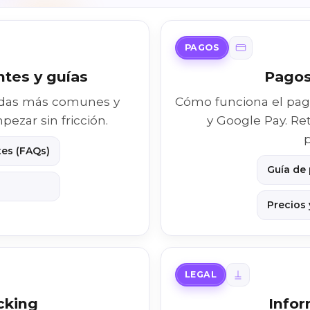
PAGOS
tes y guías
Pagos
dudas más comunes y
Cómo funciona el pago
ezar sin fricción.
y Google Pay. Re
p
es (FAQs)
Guía de
Precios
LEGAL
cking
Infor